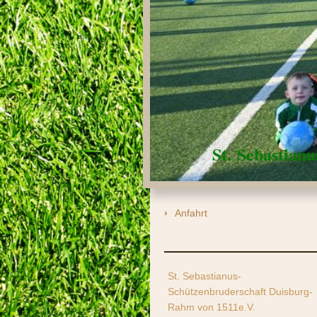
St. Sebastian
Anfahrt
St. Sebastianus-
Schützenbruderschaft Duisburg-
Rahm von 1511e.V.