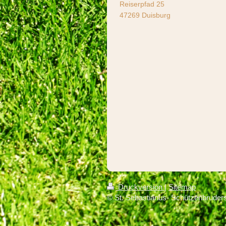
Reiserpfad 25
47269 Duisburg
Druckversion
|
Sitemap
© St. Sebastianus- Schützenbruder