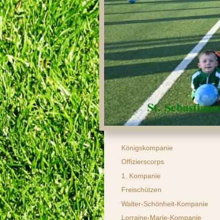
St. Sebastian
Königskompanie
Offizierscorps
1. Kompanie
Freischützen
Walter-Schönheit-Kompanie
Lorraine-Marie-Kompanie