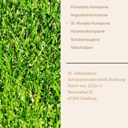
Florentina Kompanie
Augustinerkompanie
St.-Rosalia-Kompanie
Hubertuskompanie
Schützenjugend
Tellschützen
St. Sebastianus-
Schützenbruderschaft Duisburg-
Rahm von 1511e.V.
Reiserpfad 25
47269 Duisburg