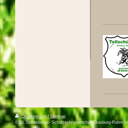
Kap
Druckversion
|
Sitemap
© St. Sebastianus- Schützenbruderschaft Duisburg-Rahm v